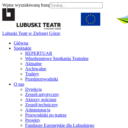
Wpisz wyszukiwaną frazę
Lubuski Teatr w Zielonej Górze
Główna
Spektakle
REPERTUAR
Winobraniowe Spotkania Teatralne
Aktualne
Archiwalne
Trailery
Przedprzewodniki
O nas
Dyrekcja
Zespół artystyczny
Aktorzy gościnni
Zespół techniczny
Administracja
Przewodniki po teatrze
Projekty
Fundusze Europejskie dla Lubuskiego