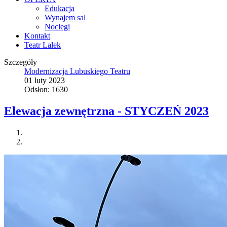
Edukacja
Wynajem sal
Noclegi
Kontakt
Teatr Lalek
Szczegóły
Modernizacja Lubuskiego Teatru
01 luty 2023
Odsłon: 1630
Elewacja zewnętrzna - STYCZEŃ 2023