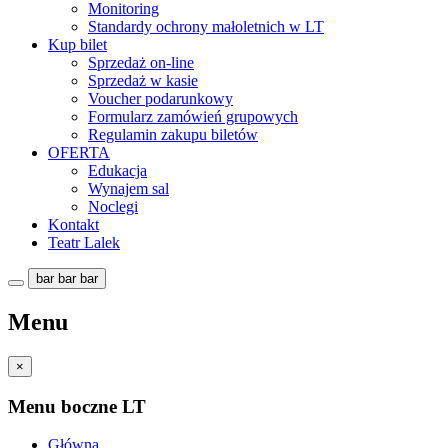
Monitoring
Standardy ochrony małoletnich w LT
Kup bilet
Sprzedaż on-line
Sprzedaż w kasie
Voucher podarunkowy
Formularz zamówień grupowych
Regulamin zakupu biletów
OFERTA
Edukacja
Wynajem sal
Noclegi
Kontakt
Teatr Lalek
bar
bar
bar
Menu
×
Menu boczne LT
Główna