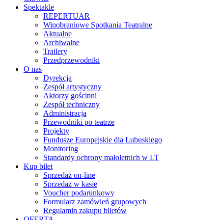
Spektakle
REPERTUAR
Winobraniowe Spotkania Teatralne
Aktualne
Archiwalne
Trailery
Przedprzewodniki
O nas
Dyrekcja
Zespół artystyczny
Aktorzy gościnni
Zespół techniczny
Administracja
Przewodniki po teatrze
Projekty
Fundusze Europejskie dla Lubuskiego
Monitoring
Standardy ochrony małoletnich w LT
Kup bilet
Sprzedaż on-line
Sprzedaż w kasie
Voucher podarunkowy
Formularz zamówień grupowych
Regulamin zakupu biletów
OFERTA