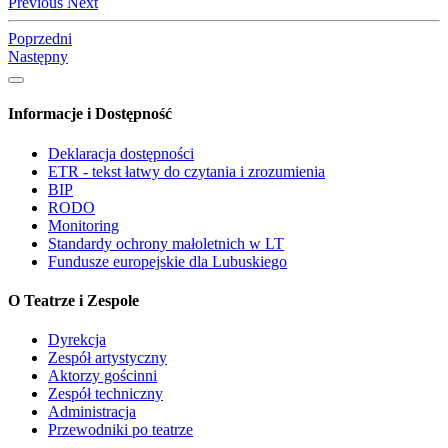
Previous
Next
Poprzedni
Następny
Informacje i Dostępność
Deklaracja dostępności
ETR - tekst łatwy do czytania i zrozumienia
BIP
RODO
Monitoring
Standardy ochrony małoletnich w LT
Fundusze europejskie dla Lubuskiego
O Teatrze i Zespole
Dyrekcja
Zespół artystyczny
Aktorzy gościnni
Zespół techniczny
Administracja
Przewodniki po teatrze