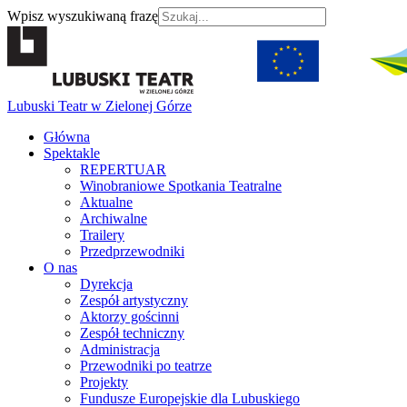
Wpisz wyszukiwaną frazę
Lubuski Teatr w Zielonej Górze
Główna
Spektakle
REPERTUAR
Winobraniowe Spotkania Teatralne
Aktualne
Archiwalne
Trailery
Przedprzewodniki
O nas
Dyrekcja
Zespół artystyczny
Aktorzy gościnni
Zespół techniczny
Administracja
Przewodniki po teatrze
Projekty
Fundusze Europejskie dla Lubuskiego