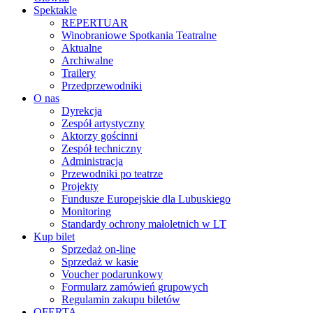
Spektakle
REPERTUAR
Winobraniowe Spotkania Teatralne
Aktualne
Archiwalne
Trailery
Przedprzewodniki
O nas
Dyrekcja
Zespół artystyczny
Aktorzy gościnni
Zespół techniczny
Administracja
Przewodniki po teatrze
Projekty
Fundusze Europejskie dla Lubuskiego
Monitoring
Standardy ochrony małoletnich w LT
Kup bilet
Sprzedaż on-line
Sprzedaż w kasie
Voucher podarunkowy
Formularz zamówień grupowych
Regulamin zakupu biletów
OFERTA