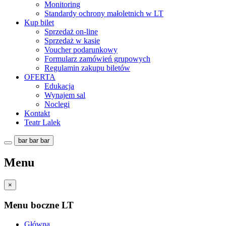
Monitoring
Standardy ochrony małoletnich w LT
Kup bilet
Sprzedaż on-line
Sprzedaż w kasie
Voucher podarunkowy
Formularz zamówień grupowych
Regulamin zakupu biletów
OFERTA
Edukacja
Wynajem sal
Noclegi
Kontakt
Teatr Lalek
bar
bar
bar
Menu
×
Menu boczne LT
Główna